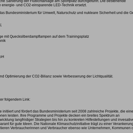
che Sanierung der Flutlichtanlage am Sportplatz durchgeführt. Die bestehende
 energie- und CO2-einsparende LED-Technik ersetzt.
das Bundesministerium für Umwelt, Naturschutz und nukleare Sicherheit und die 
:
ge mit Quecksilberdampflampen auf dem Trainingsplatz
hnik
mbH
d Optimierung der CO2-Bilianz sowie Verbesserung der Lichtqualität.
ter folgendem Link:
e initiiert und fördert das Bundesministerium seit 2008 zahlreiche Projekte, die ein
en leisten. Ihre Programme und Projekte decken ein breites Spektrum an
wicklung langfristiger Strategien bis hin zu konkreten Hilfestellungen und invesati
rant für gute Ideen. Die Nationale Klimaschutzinitiative trägt zu einer Verankerun
rofitieren Verbraucherinnen und Verbraucher ebenso wie Unternehmen, Kommunen 