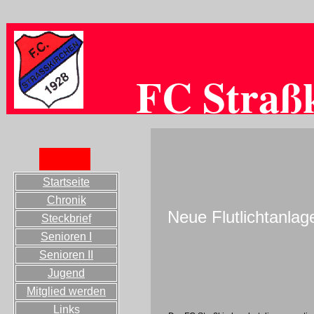
FC Straß
Startseite
Chronik
Neue Flutlichtanlag
Steckbrief
Senioren I
Senioren II
Jugend
Mitglied werden
Links