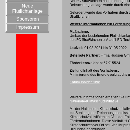
Der FC Straßkirchen hat die energetis
Beleuchtungsanlage wurde durch eine
Neue
Flutlichtanlage
Gefördert wurde das Vorhaben durch 
Straßkirchen
Sponsoren
Weitere Informationen zur Förderung
Impressum
Maßnahme:
Umbau der bestehenden Flutlichtanla
des FC Straßkirchen e.V. auf LED-Tec
Laufzeit
: 01.03.2021 bis 31.05.2022
Beteiligte Partner:
Firma Hudson G
Förderkennzeichen:
67K15524
Ziel und Inhalt des Vorhabens:
Minimierung des Energieverbrauchs un
Kommunalrichtlinie
Weitere Informationen erhalten Sie un
Nationale-Klimaschutzinitiative
Mit der Nationalen Klimaschutzinitiativ
zur Senkung der Treibhausgasemission
Klimaschutzaktivitäten ab: Von der Ent
Fördermaßnahmen. Diese Vielfalt ist Ga
Klimaschutzes vor Ort bei. Von ihr p
Bildungseinrichtungen.