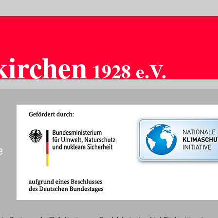
kirchen
1928 e.V.
e