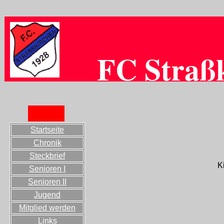
FC Straß
Startseite
Chronik
Steckbrief
K
Senioren I
Senioren II
Jugend
Mitglied werden
Links